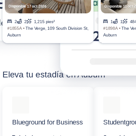
Disponible 17 oct 2026
Disponible 11 oct 
2
2
1,215 pies²
1
1
484
#1855A •
The Verge, 109 South Division St,
#1898A •
The Ver
Auburn
Auburn
Eleva tu estadía en Auburn
Blueground for Business
Studentgro