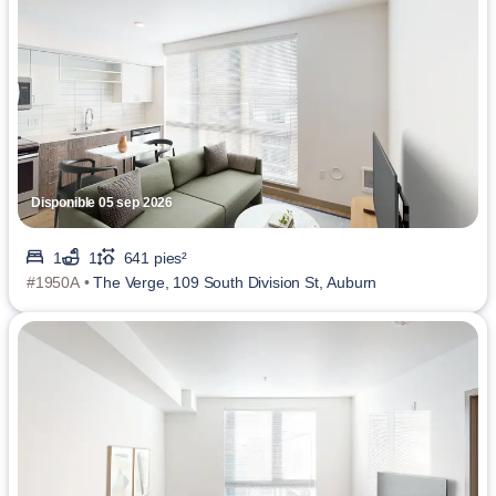
Disponible 05 sep 2026
1
1
641 pies²
#1950A •
The Verge, 109 South Division St, Auburn