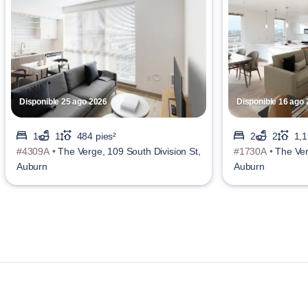
Disponible 25 ago 2026
Disponible 16 ago
1
1
484 pies²
2
2
1,1
#4309A •
The Verge, 109 South Division St,
#1730A •
The Ver
Auburn
Auburn