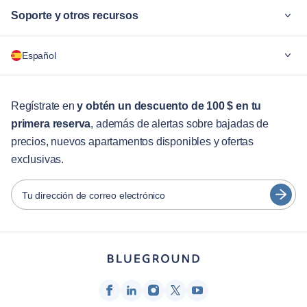
Soporte y otros recursos
¿Por qué Blueground?
Español
Para las empresas
Para estudiantes
English
Servicios para huéspedes
Regístrate en
y obtén un descuento de 100 $ en tu
primera reserva
, además de alertas sobre bajadas de
Guías de ciudades
Português
precios, nuevos apartamentos disponibles y ofertas
日本語
exclusivas.
Socios
Español
Operadores de alquiler amueblado
Tu dirección de correo electrónico
Français
Propietarios
Türkçe
Socios de franquicia
Agentes inmobiliarios
Deutsch
Influenciadores y afiliados
한국어