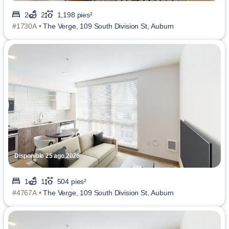
2
2
1,198 pies²
#1730A •
The Verge, 109 South Division St, Auburn
Disponible 25 ago 2026
1
1
504 pies²
#4767A •
The Verge, 109 South Division St, Auburn