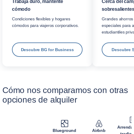
Trabaja duro, mantente
Cerca del cam
cómodo
sobresalientes
Condiciones flexibles y hogares
Grandes ahorros 
cómodos para viajeros corporativos.
especiales para 
estudiantiles priv
Descubre BG for Business
Descubre 
Cómo nos comparamos con otras
opciones de alquiler
Arrenda
Blueground
Airbnb
tradic