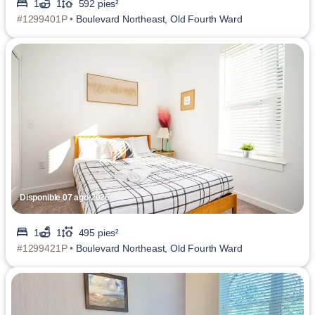
1
1
592 pies²
#1299401P •
Boulevard Northeast, Old Fourth Ward
Disponible 07 ago 2026
1
1
495 pies²
#1299421P •
Boulevard Northeast, Old Fourth Ward