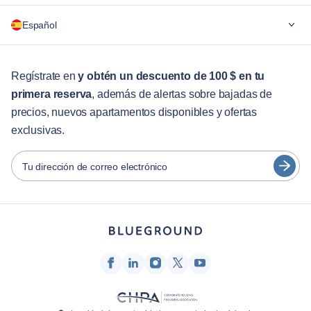
¿Por qué Blueground?
Español
Para las empresas
Para estudiantes
English
Servicios para huéspedes
Regístrate en
y obtén un descuento de 100 $ en tu
primera reserva
, además de alertas sobre bajadas de
Guías de ciudades
Português
precios, nuevos apartamentos disponibles y ofertas
日本語
exclusivas.
Socios
Español
Operadores de alquiler amueblado
Tu dirección de correo electrónico
Français
Propietarios
Türkçe
Socios de franquicia
Agentes inmobiliarios
Deutsch
Influenciadores y afiliados
한국어
Empresa
Quiénes somos