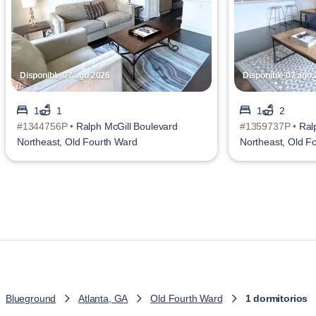
Disponible 07 ago 2026
Disponible 07 ago
1
1
1
2
#1344756P •
Ralph McGill Boulevard
#1359737P •
Ral
Northeast, Old Fourth Ward
Northeast, Old F
Blueground
Atlanta, GA
Old Fourth Ward
1 dormitorios