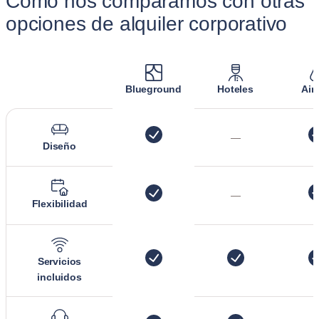
Cómo nos comparamos con otras
opciones de alquiler corporativo
Blueground
Hoteles
Air
—
Diseño
—
Flexibilidad
Servicios
incluidos