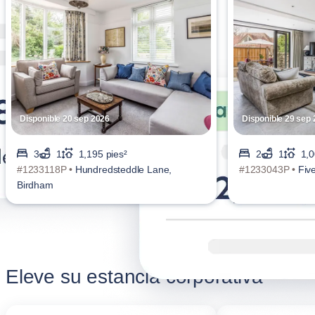
Disponible 20 sep 2026
Disponible 29 sep
3
1
1,195 pies²
2
1
1,0
#1233118P •
Hundredsteddle Lane,
#1233043P •
Fiv
Birdham
Eleve su estancia corporativa