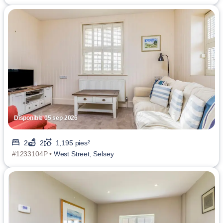
Disponible 05 sep 2026
2
2
1,195 pies²
#1233104P •
West Street, Selsey