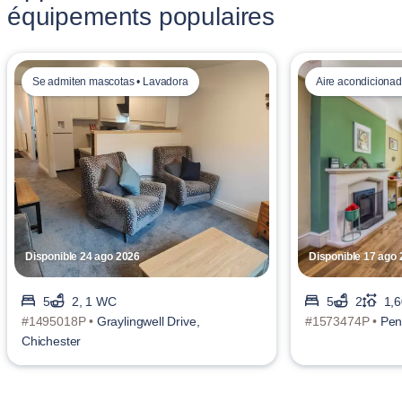
équipements populaires
Se admiten mascotas • Lavadora
Aire acondiciona
Disponible 24 ago 2026
Disponible 17 ago
5
2, 1 WC
5
2
1,6
#1495018P •
Graylingwell Drive,
#1573474P •
Pen
Chichester