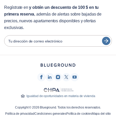
English
Servicios para huéspedes
Regístrate en
y obtén un descuento de 100 $ en tu
primera reserva
, además de alertas sobre bajadas de
Guías de ciudades
Português
precios, nuevos apartamentos disponibles y ofertas
日本語
exclusivas.
Socios
Español
Operadores de alquiler amueblado
Tu dirección de correo electrónico
Français
Propietarios
Türkçe
Socios de franquicia
Agentes inmobiliarios
Deutsch
Influenciadores y afiliados
한국어
Empresa
Quiénes somos
Igualdad de oportunidades en materia de vivienda
Carreras profesionales
Copyright © 2026 Blueground. Todos los derechos reservados.
Prensa
Política de privacidad
Condiciones generales
Política de cookies
Mapa del sitio