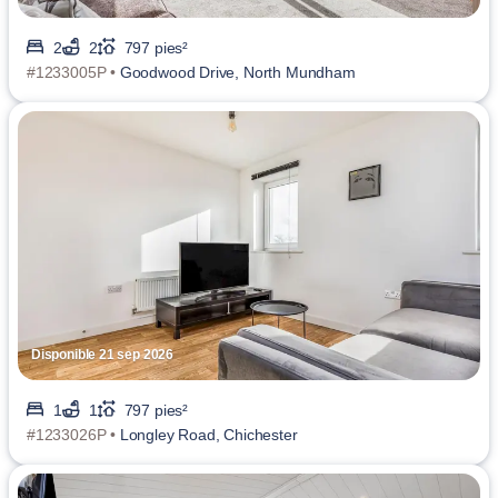
2
2
797 pies²
#1233005P •
Goodwood Drive, North Mundham
Disponible 21 sep 2026
1
1
797 pies²
#1233026P •
Longley Road, Chichester