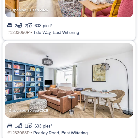
Disponible 01 sep 2026
2
2
603 pies²
#1233050P •
Tide Way, East Wittering
Disponible 30 ago 2026
1
1
603 pies²
#1233068P •
Peerley Road, East Wittering