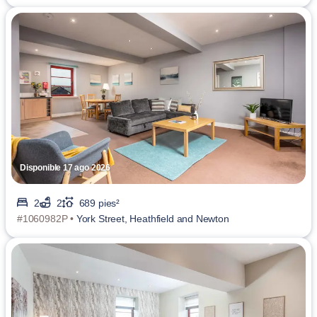
Disponible 17 ago 2026
2
2
689 pies²
#1060982P •
York Street, Heathfield and Newton