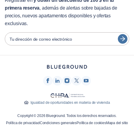
Regístrate en
y obtén un descuento de 100 $ en tu
primera reserva
, además de alertas sobre bajadas de
Guías de ciudades
Português
precios, nuevos apartamentos disponibles y ofertas
日本語
exclusivas.
Socios
Español
Operadores de alquiler amueblado
Tu dirección de correo electrónico
Français
Propietarios
Türkçe
Socios de franquicia
Agentes inmobiliarios
Deutsch
Influenciadores y afiliados
한국어
Empresa
Quiénes somos
Igualdad de oportunidades en materia de vivienda
Carreras profesionales
Copyright © 2026 Blueground. Todos los derechos reservados.
Prensa
Política de privacidad
Condiciones generales
Política de cookies
Mapa del sitio
Blog Blueprint