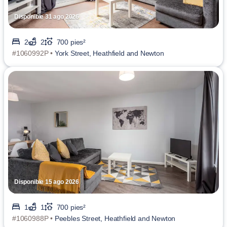
Disponible 31 ago 2026
2
2
700 pies²
#1060992P •
York Street, Heathfield and Newton
Disponible 15 ago 2026
1
1
700 pies²
#1060988P •
Peebles Street, Heathfield and Newton