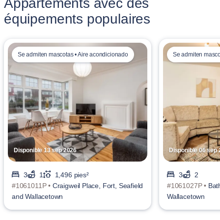
Appartements avec des
équipements populaires
Se admiten mascotas • Aire acondicionado
Se admiten masco
Disponible 13 sep 2026
Disponible 06 sep
3
1
1,496 pies²
3
2
#1061011P •
Craigweil Place, Fort, Seafield
#1061027P •
Bat
and Wallacetown
Wallacetown