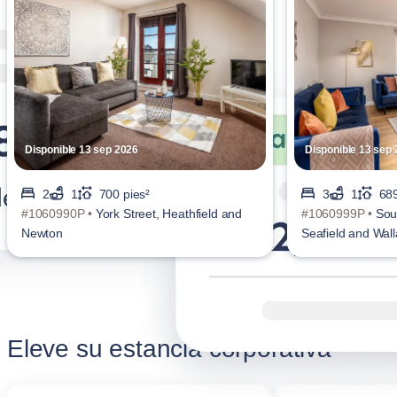
Disponible 13 sep 2026
Disponible 13 sep
2
1
700 pies²
3
1
689
#1060990P •
York Street, Heathfield and
#1060999P •
Sou
Newton
Seafield and Wal
Eleve su estancia corporativa