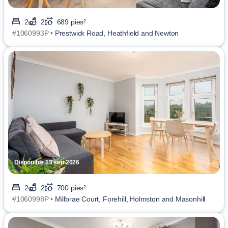
2
2
689 pies²
#1060993P •
Prestwick Road, Heathfield and Newton
Disponible 13 sep 2026
2
2
700 pies²
#1060998P •
Millbrae Court, Forehill, Holmston and Masonhill