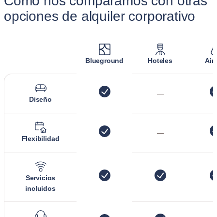
Cómo nos comparamos con otras
opciones de alquiler corporativo
Blueground
Hoteles
Air
—
Diseño
—
Flexibilidad
Servicios
incluidos