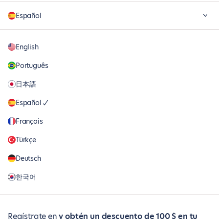
Español
English
Português
日本語
Español
Français
Türkçe
Deutsch
한국어
Regístrate en
y obtén un descuento de 100 $ en tu