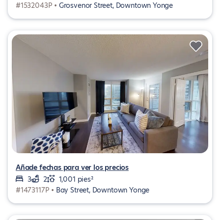
#1532043P •
Grosvenor Street, Downtown Yonge
Añade fechas para ver los precios
3
2
1,001 pies²
#1473117P •
Bay Street, Downtown Yonge