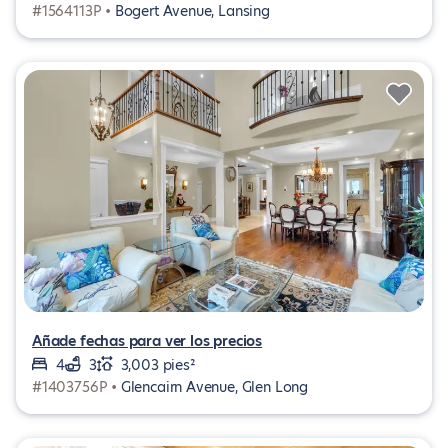
#1564113P •
Bogert Avenue, Lansing
Añade fechas para ver los precios
4
3
3,003 pies²
#1403756P •
Glencairn Avenue, Glen Long