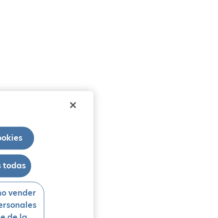
ookies
 todas
no vender
ersonales
se de la