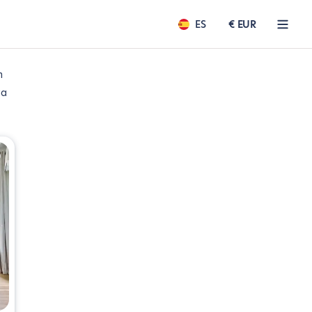
ES
€ EUR
m
va