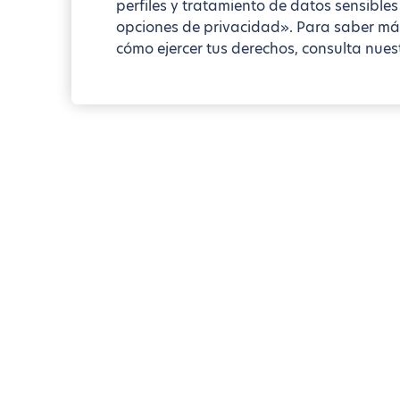
perfiles y tratamiento de datos sensibles
opciones de privacidad». Para saber má
cómo ejercer tus derechos, consulta nuest
Blueground
París
6th arrondissement
Guía de bolsillo Monnai