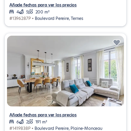
Añade fechas para ver los precios
4
5
200 m²
#1396287P •
Boulevard Pereire, Ternes
Añade fechas para ver los precios
6
2
191 m²
#1419838P •
Boulevard Pereire, Plaine-Monceau