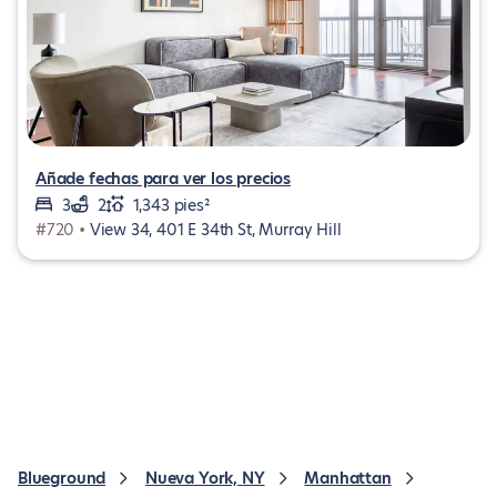
Añade fechas para ver los precios
3
2
1,343 pies²
#720 •
View 34, 401 E 34th St, Murray Hill
Blueground
Nueva York, NY
Manhattan