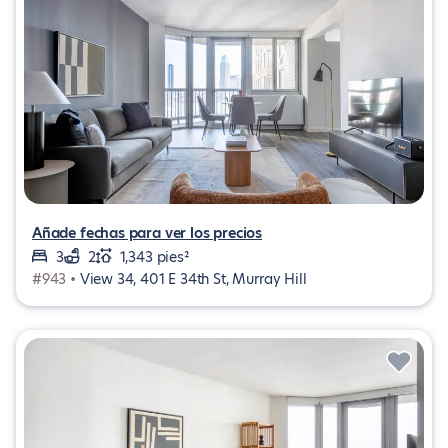
Añade fechas para ver los precios
3
2
1,343 pies²
#943 •
View 34, 401 E 34th St, Murray Hill