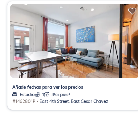
Añade fechas para ver los precios
Estudio
1
495 pies²
#1462801P •
East 4th Street, East Cesar Chavez