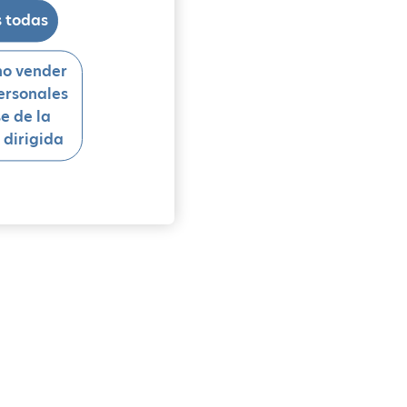
 todas
no vender
ersonales
se de la
 dirigida