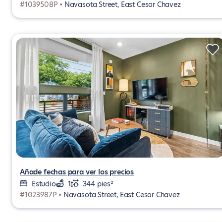
#1039508P •
Navasota Street, East Cesar Chavez
Añade fechas para ver los precios
Estudio
1
344 pies²
#1023987P •
Navasota Street, East Cesar Chavez