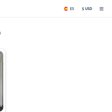
ES
$ USD
l