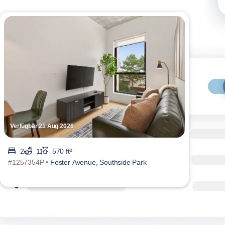
Verfügbar 21 Aug 2026
Verf
2
1
570 ft²
#1257354P •
Foster Avenue, Southside Park
#126