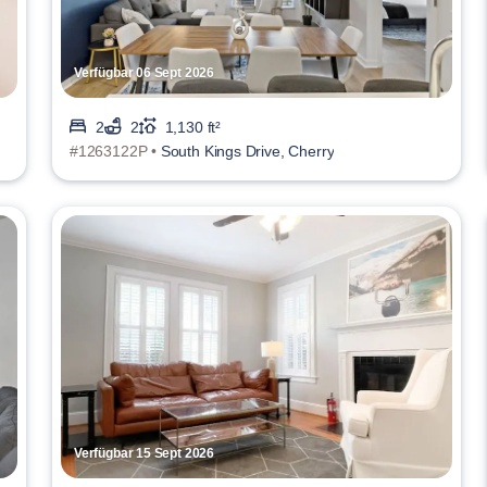
Verfügbar 06 Sept 2026
2
2
1,130 ft²
#1263122P •
South Kings Drive, Cherry
Verfügbar 15 Sept 2026