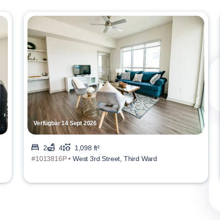
Verfügbar 14 Sept 2026
2
4
1,098 ft²
#1013816P •
West 3rd Street, Third Ward