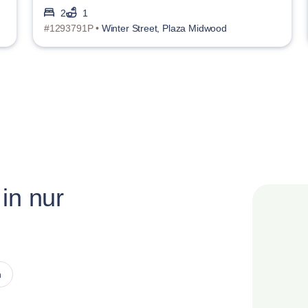
2
1
#1293791P •
Winter Street, Plaza Midwood
in nur
n