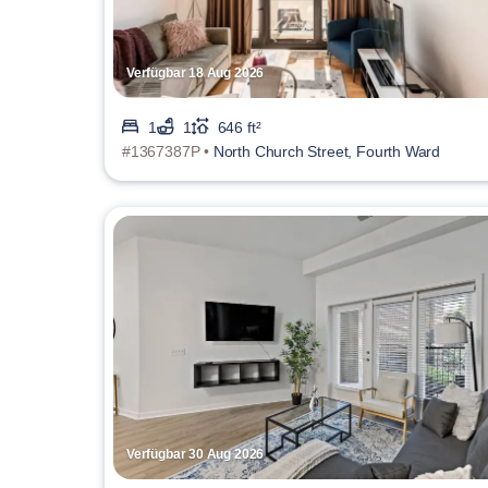
Verfügbar 18 Aug 2026
1
1
646 ft²
#1367387P •
North Church Street, Fourth Ward
Verfügbar 30 Aug 2026