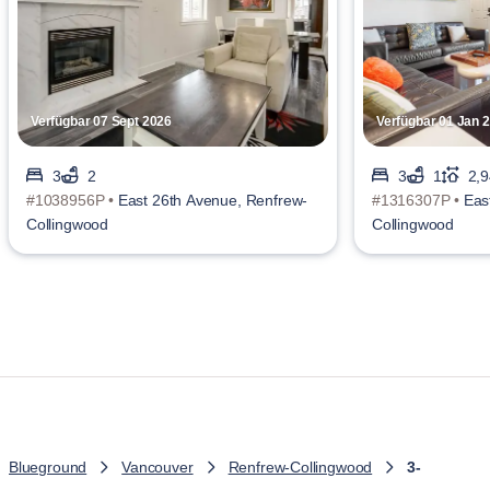
Verfügbar 07 Sept 2026
Verfügbar 01 Jan 
3
2
3
1
2,9
#1038956P •
East 26th Avenue, Renfrew-
#1316307P •
Eas
Collingwood
Collingwood
Blueground
Vancouver
Renfrew-Collingwood
3-