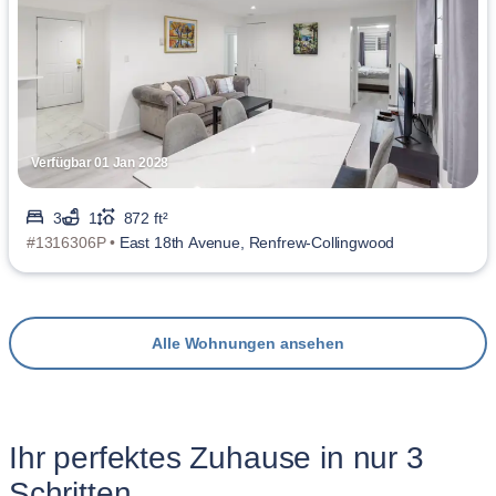
Verfügbar 01 Jan 2028
3
1
872 ft²
#1316306P •
East 18th Avenue, Renfrew-Collingwood
Alle Wohnungen ansehen
Ihr perfektes Zuhause in nur 3
Schritten