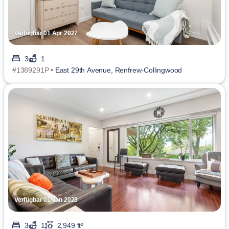
Verfügbar 01 Apr 2027
3
1
#1389291P •
East 29th Avenue, Renfrew-Collingwood
Verfügbar 01 Jan 2028
3
1
2,949 ft²