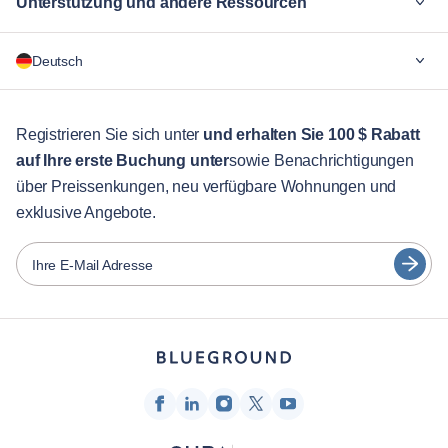
Unterstützung und andere Ressourcen
Warum Blueground
Deutsch
Für Unternehmen
Für Studenten
English
Gästebetreuung
Registrieren Sie sich unter
und erhalten Sie 100 $ Rabatt
auf Ihre erste Buchung unter
sowie Benachrichtigungen
Stadt-Guide
Português
über Preissenkungen, neu verfügbare Wohnungen und
日本語
exklusive Angebote.
Partner
Español
Vermieter von Möbeln
Ihre E-Mail Adresse
Français
Vermieter
Türkçe
Franchise-Partner
Immobilienmakler
Deutsch
Beeinflusser & Affiliates
한국어
Unternehmen