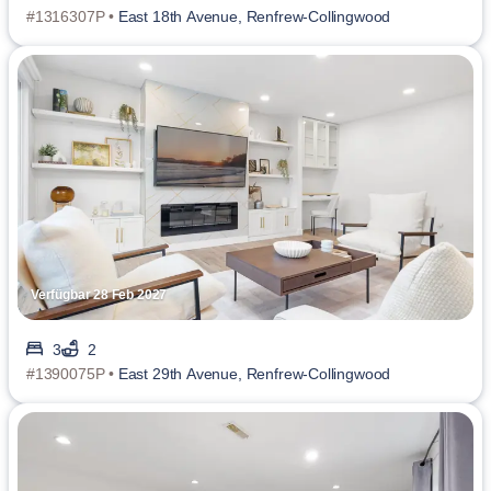
#1316307P •
East 18th Avenue, Renfrew-Collingwood
Verfügbar 28 Feb 2027
3
2
#1390075P •
East 29th Avenue, Renfrew-Collingwood