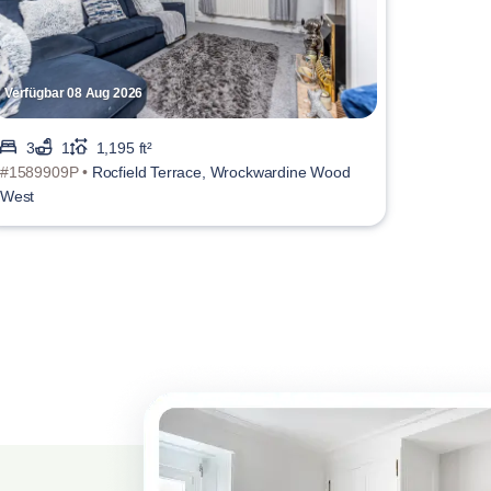
Verfügbar 08 Aug 2026
3
1
1,195 ft²
#1589909P •
Rocfield Terrace, Wrockwardine Wood
West