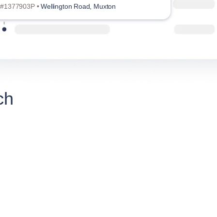
#1377903P •
Wellington Road, Muxton
ch