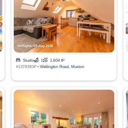
Verfügbar 09 Aug 2026
Studio
1
1,604 ft²
#1378383P •
Wellington Road, Muxton