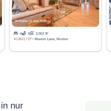
Verfügbar 31 Aug 2026
4
4
2,002 ft²
#1360171P •
Muxton Lane, Muxton
in nur