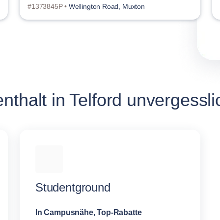
#1373845P •
Wellington Road, Muxton
thalt in Telford unvergessli
Studentground
In Campusnähe, Top-Rabatte