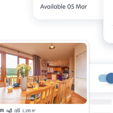
Verfügbar 17 Sept 2026
4
2
1,195 ft²