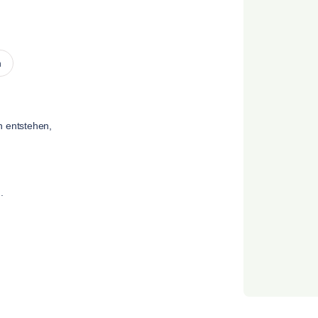
n
n entstehen,
.