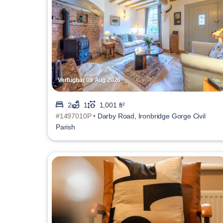
Verfügbar 08 Aug 2026
2
1
1,001 ft²
#1497010P •
Darby Road, Ironbridge Gorge Civil
Parish