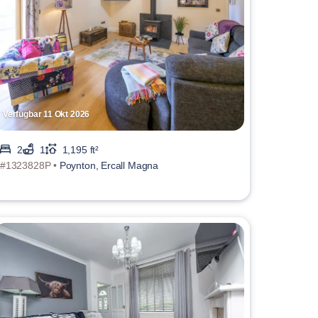
Verfügbar 11 Okt 2026
2
1
1,195 ft²
#1323828P •
Poynton, Ercall Magna