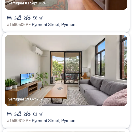
Verfügbar 03 Sept 2026
2
2
58 m²
#1560506P •
Pyrmont Street, Pyrmont
Verfügbar 19 Okt 2026
2
2
61 m²
#1560618P •
Pyrmont Street, Pyrmont