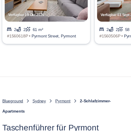
Verfügbar 19 Okt 2026
Verfügbar 03 Sept
2
2
61 m²
2
2
58
#1560618P •
Pyrmont Street, Pyrmont
#1560506P •
Pyr
Blueground
Sydney
Pyrmont
2-Schlafzimmer-
Apartments
Taschenführer für Pyrmont