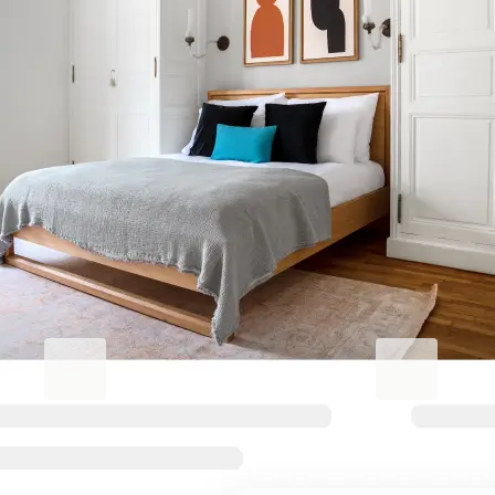
Erhöhen Sie Ihren
Geschäftsaufenthalt.
Blueground for Business
Studentgro
Arbeiten Sie hart, wohnen Sie
In Campusnäh