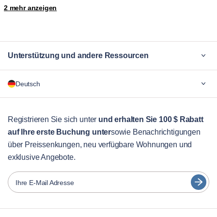
Surry Hills
Tamarama
2 mehr anzeigen
Unterstützung und andere Ressourcen
Warum Blueground
Deutsch
Für Unternehmen
Für Studenten
English
Gästebetreuung
Registrieren Sie sich unter
und erhalten Sie 100 $ Rabatt
auf Ihre erste Buchung unter
sowie Benachrichtigungen
Stadt-Guide
Português
über Preissenkungen, neu verfügbare Wohnungen und
日本語
exklusive Angebote.
Partner
Español
Vermieter von Möbeln
Ihre E-Mail Adresse
Français
Vermieter
Türkçe
Franchise-Partner