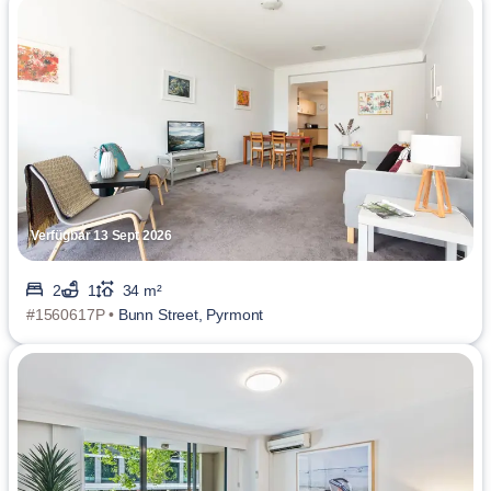
Verfügbar 13 Sept 2026
2
1
34 m²
#1560617P •
Bunn Street, Pyrmont