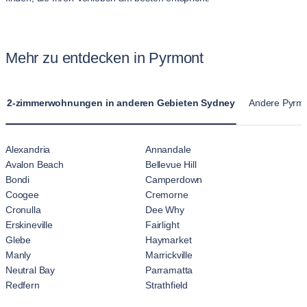
Mehr zu entdecken in Pyrmont
2-zimmerwohnungen in anderen Gebieten Sydney
Andere Pyrm
Alexandria
Annandale
Avalon Beach
Bellevue Hill
Bondi
Camperdown
Coogee
Cremorne
Cronulla
Dee Why
Erskineville
Fairlight
Glebe
Haymarket
Manly
Marrickville
Neutral Bay
Parramatta
Redfern
Strathfield