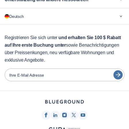
Warum Blueground
Deutsch
Für Unternehmen
Für Studenten
English
Gästebetreuung
Registrieren Sie sich unter
und erhalten Sie 100 $ Rabatt
auf Ihre erste Buchung unter
sowie Benachrichtigungen
Stadt-Guide
Português
über Preissenkungen, neu verfügbare Wohnungen und
日本語
exklusive Angebote.
Partner
Español
Vermieter von Möbeln
Ihre E-Mail Adresse
Français
Vermieter
Türkçe
Franchise-Partner
Immobilienmakler
Deutsch
Beeinflusser & Affiliates
한국어
Unternehmen