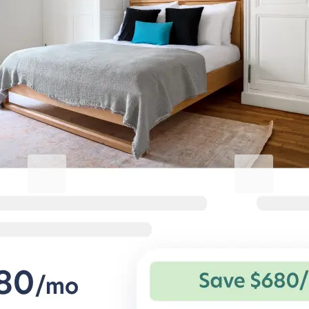
Machen Sie Ihren Aufenthalt in
Daechi-dong unvergesslich
Blueground for Business
Studentgro
Arbeiten Sie hart, wohnen Sie
In Campusnäh
komfortabel
Große Ersparnis
Vorteile für privat
Flexible Konditionen und komfortable
Studentenwohnu
Wohnungen für Geschäftsreisende.