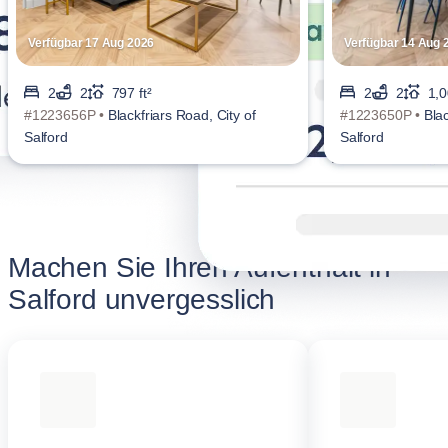
Verfügbar 17 Aug 2026
Verfügbar 14 Aug 
2
2
797 ft²
2
2
1,0
#1223656P •
Blackfriars Road, City of
#1223650P •
Blac
Salford
Salford
Machen Sie Ihren Aufenthalt in
Salford unvergesslich