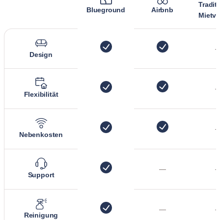
Tradit
Blueground
Airbnb
Mietve
Design
Flexibilität
Nebenkosten
—
Support
—
Reinigung