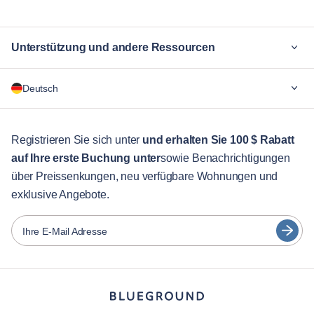
Unterstützung und andere Ressourcen
Warum Blueground
Deutsch
Für Unternehmen
Für Studenten
English
Gästebetreuung
Registrieren Sie sich unter
und erhalten Sie 100 $ Rabatt
auf Ihre erste Buchung unter
sowie Benachrichtigungen
Stadt-Guide
Português
über Preissenkungen, neu verfügbare Wohnungen und
日本語
exklusive Angebote.
Partner
Español
Vermieter von Möbeln
Ihre E-Mail Adresse
Français
Vermieter
Türkçe
Franchise-Partner
Immobilienmakler
Deutsch
Beeinflusser & Affiliates