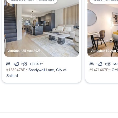
Verfügbar 25 Aug 2026
Verfügbar 19 Aug 
3
2
1,604 ft²
1
1
646
#1539478P •
Sandywell Lane, City of
#1471467P •
Ords
Salford