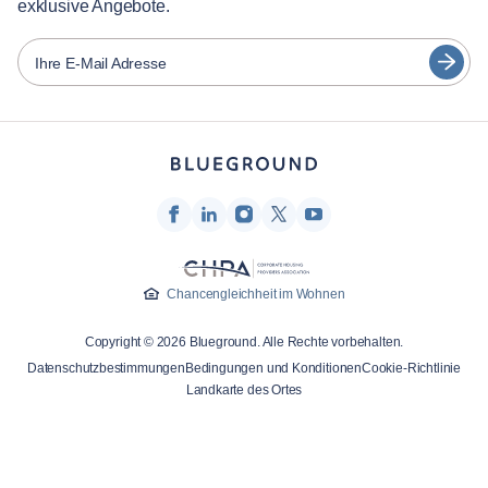
exklusive Angebote.
Partner
Español
Vermieter von Möbeln
Ihre E-Mail Adresse
Français
Vermieter
Türkçe
Franchise-Partner
Immobilienmakler
Deutsch
Beeinflusser & Affiliates
한국어
Unternehmen
Über uns
Chancengleichheit im Wohnen
Karriere
Copyright © 2026 Blueground. Alle Rechte vorbehalten.
Drücken
Datenschutzbestimmungen
Bedingungen und Konditionen
Cookie-Richtlinie
Blueprint Blog
Landkarte des Ortes
Kontakt
Forschung