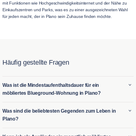
mit Funktionen wie Hochgeschwindigkeitsinternet und der Nähe zu
Einkaufszentren und Parks, was es zu einer ausgezeichneten Wahl
für jeden macht, der in Plano sein Zuhause finden möchte.
Häufig gestellte Fragen
Was ist die Mindestaufenthaltsdauer für ein
möbliertes Blueground-Wohnung in Plano?
Der Mindestaufenthalt für ein Blueground möbliertes Wohnung
Was sind die beliebtesten Gegenden zum Leben in
in Plano beträgt in der Regel 30 Nacht. Dies macht es ideal für
Plano?
sowohl langfristige möblierte Vermietungen in Plano als auch
für kurzfristige Wohnmöglichkeiten für diejenigen, die eine
Einige der beliebtesten Viertel in Plano umfassen: