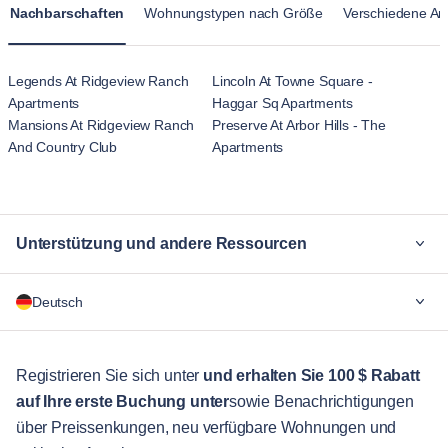
und vermitteln ein heimischeres Gefühl als die
kulturelle Veranstaltungen und eine begehbare Umgebung,
Nachbarschaften
Wohnungstypen nach Größe
Verschiedene Ar
vorübergehende Atmosphäre von Hotelunterkünften.
und zieht diejenigen an, die eine Mischung aus Tradition
und Moderne schätzen.
Legends At Ridgeview Ranch
Lincoln At Towne Square -
Apartments
Haggar Sq Apartments
Mansions At Ridgeview Ranch
Preserve At Arbor Hills - The
And Country Club
Apartments
Unterstützung und andere Ressourcen
Warum Blueground
Deutsch
Für Unternehmen
Für Studenten
English
Gästebetreuung
Registrieren Sie sich unter
und erhalten Sie 100 $ Rabatt
auf Ihre erste Buchung unter
sowie Benachrichtigungen
Stadt-Guide
Português
über Preissenkungen, neu verfügbare Wohnungen und
日本語