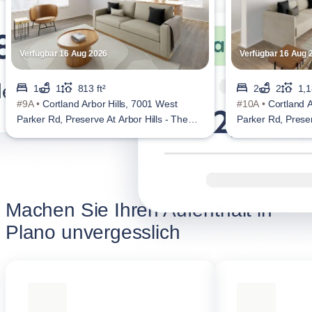
Verfügbar 16 Aug 2026
Verfügbar 16 Aug 
1
1
813 ft²
2
2
1,1
#9A •
Cortland Arbor Hills, 7001 West
#10A •
Cortland A
Parker Rd, Preserve At Arbor Hills - The
Parker Rd, Preser
Apartments
Apartments
Machen Sie Ihren Aufenthalt in
Plano unvergesslich