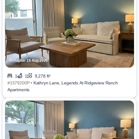
Verfügbar 19 Aug 2026
1
1
9,278 ft²
#1579200P •
Kathryn Lane, Legends At Ridgeview Ranch
Apartments