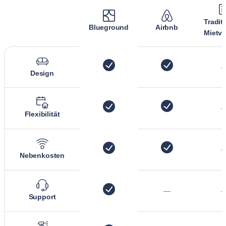
Tradit
Blueground
Airbnb
Mietve
Design
Flexibilität
Nebenkosten
—
Support