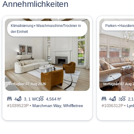
Annehmlichkeiten
Klimatisierung • Waschmaschine/Trockner in
Parken • Haustiere
der Einheit
Verfügbar 07 Aug 2026
Verfügbar 07 Aug 
4
3, 1 WC
4,564 ft²
4
3
2,1
#1039523P •
Marchman Way, Whiffletree
#1036312P •
Lyn