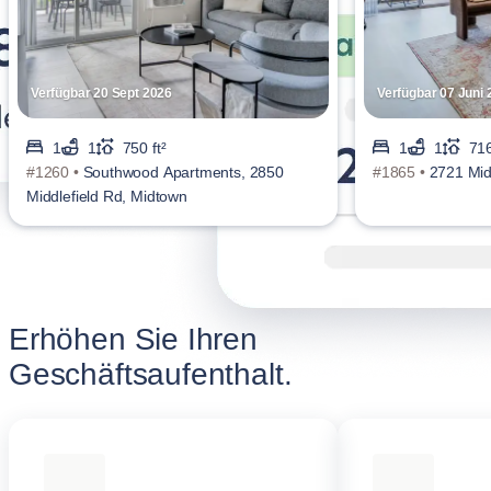
Verfügbar 20 Sept 2026
Verfügbar 07 Juni 
1
1
750 ft²
1
1
716
#1260 •
Southwood Apartments, 2850
#1865 •
2721 Mid
Middlefield Rd, Midtown
Erhöhen Sie Ihren
Geschäftsaufenthalt.