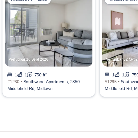
Verfügbar 20 Sept 2026
Verfügbar 02 Okt 
1
1
750 ft²
1
1
750
#1260 •
Southwood Apartments, 2850
#1295 •
Southwoo
Middlefield Rd, Midtown
Middlefield Rd, 