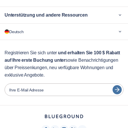
Unterstützung und andere Ressourcen
Warum Blueground
Deutsch
Für Unternehmen
Für Studenten
English
Gästebetreuung
Registrieren Sie sich unter
und erhalten Sie 100 $ Rabatt
auf Ihre erste Buchung unter
sowie Benachrichtigungen
Stadt-Guide
Português
über Preissenkungen, neu verfügbare Wohnungen und
日本語
exklusive Angebote.
Partner
Español
Vermieter von Möbeln
Ihre E-Mail Adresse
Français
Vermieter
Türkçe
Franchise-Partner
Immobilienmakler
Deutsch
Beeinflusser & Affiliates
한국어