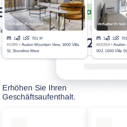
Verfügbar 25 Aug 2026
Verfügbar 05 Sept
1
1
701 ft²
1
1
701
#1095 •
Avalon Mountain View, 1600 Villa
#6536A •
Avalon 
St, Shoreline West
00J, 1600 Villa S
Erhöhen Sie Ihren
Geschäftsaufenthalt.