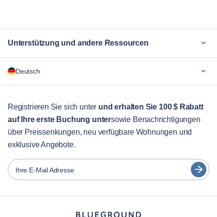
Unterstützung und andere Ressourcen
Warum Blueground
Deutsch
Für Unternehmen
Für Studenten
English
Gästebetreuung
Registrieren Sie sich unter
und erhalten Sie 100 $ Rabatt
auf Ihre erste Buchung unter
sowie Benachrichtigungen
Stadt-Guide
Português
über Preissenkungen, neu verfügbare Wohnungen und
日本語
exklusive Angebote.
Partner
Español
Vermieter von Möbeln
Ihre E-Mail Adresse
Français
Vermieter
Türkçe
Franchise-Partner
Immobilienmakler
Deutsch