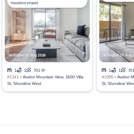
Haustiere erlaubt
Verfügbar 11 Aug 2026
Verfügbar 25 Aug 
1
1
701 ft²
1
1
701
#1141 •
Avalon Mountain View, 1600 Villa
#1095 •
Avalon M
St, Shoreline West
St, Shoreline Wes