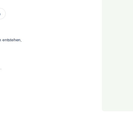
n
n entstehen,
.