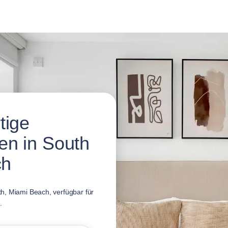
tige
en in South
ch
h, Miami Beach, verfügbar für
.