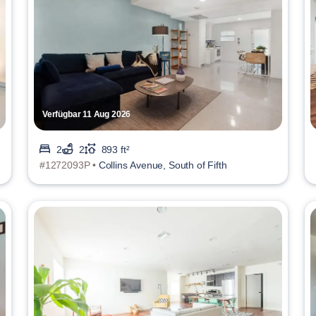
Verfügbar 11 Aug 2026
2
2
893 ft²
#1272093P •
Collins Avenue, South of Fifth