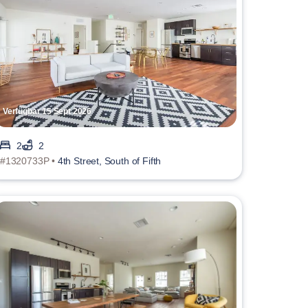
Verfügbar 15 Sept 2026
2
2
#1320733P •
4th Street, South of Fifth