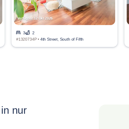
Verfügbar 12 Okt 2026
3
2
#1320734P •
4th Street, South of Fifth
in nur