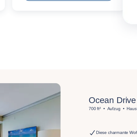
Ocean Drive
700 ft²
Aufzug
Haust
Diese charmante Woh