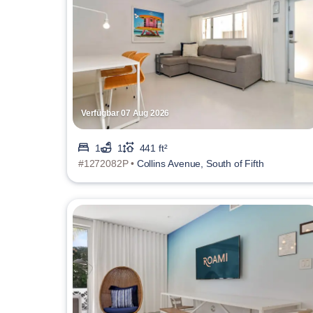
Verfügbar 07 Aug 2026
1
1
441 ft²
#1272082P •
Collins Avenue, South of Fifth