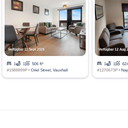
Verfügbar 11 Sept 2026
Verfügbar 12 Aug 
1
1
506 ft²
1
1
624
#1588899P •
Oriel Street, Vauxhall
#1270673P •
Nay