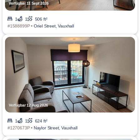
Verfügbar 11 Sept 2026
1
1
506 ft²
#1588899P •
Oriel Street, Vauxhall
Verfügbar 12 Aug 2026
1
1
624 ft²
#1270673P •
Naylor Street, Vauxhall