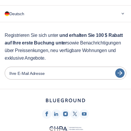
Warum Blueground
Deutsch
Für Unternehmen
Für Studenten
English
Gästebetreuung
Registrieren Sie sich unter
und erhalten Sie 100 $ Rabatt
auf Ihre erste Buchung unter
sowie Benachrichtigungen
Stadt-Guide
Português
über Preissenkungen, neu verfügbare Wohnungen und
日本語
exklusive Angebote.
Partner
Español
Vermieter von Möbeln
Ihre E-Mail Adresse
Français
Vermieter
Türkçe
Franchise-Partner
Immobilienmakler
Deutsch
Beeinflusser & Affiliates
한국어
Unternehmen