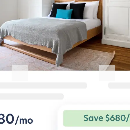
Erhöhen Sie Ihren
Geschäftsaufenthalt.
Blueground for Business
Studentgro
Arbeiten Sie hart, wohnen Sie
In Campusnäh
komfortabel
Große Ersparnis
Vorteile für privat
Flexible Konditionen und komfortable
Studentenwohnu
Wohnungen für Geschäftsreisende.