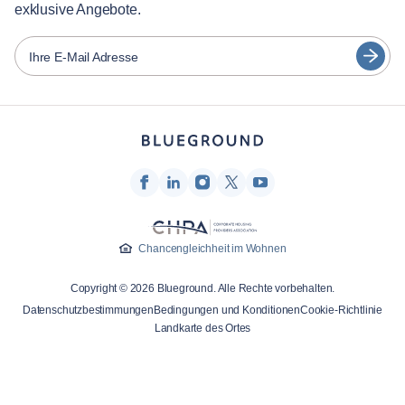
exklusive Angebote.
Partner
Español
Vermieter von Möbeln
Ihre E-Mail Adresse
Français
Vermieter
Türkçe
Franchise-Partner
Immobilienmakler
Deutsch
Beeinflusser & Affiliates
한국어
Unternehmen
Über uns
Chancengleichheit im Wohnen
Karriere
Copyright © 2026 Blueground. Alle Rechte vorbehalten.
Drücken
Datenschutzbestimmungen
Bedingungen und Konditionen
Cookie-Richtlinie
Blueprint Blog
Landkarte des Ortes
Kontakt
Forschung