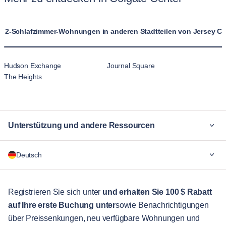
2-Schlafzimmer-Wohnungen in anderen Stadtteilen von Jersey Ci
Hudson Exchange
Journal Square
The Heights
Unterstützung und andere Ressourcen
Warum Blueground
Deutsch
Für Unternehmen
Für Studenten
English
Gästebetreuung
Registrieren Sie sich unter
und erhalten Sie 100 $ Rabatt
auf Ihre erste Buchung unter
sowie Benachrichtigungen
Stadt-Guide
Português
über Preissenkungen, neu verfügbare Wohnungen und
日本語