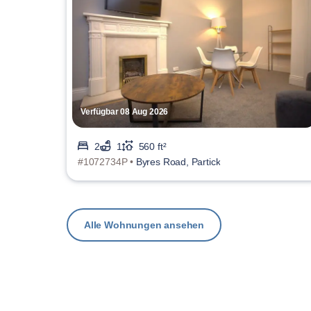
Verfügbar 08 Aug 2026
2
1
560 ft²
#1072734P •
Byres Road, Partick
Alle Wohnungen ansehen