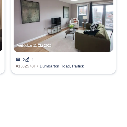
Verfügbar 11 Okt 2026
2
1
#1532578P •
Dumbarton Road, Partick