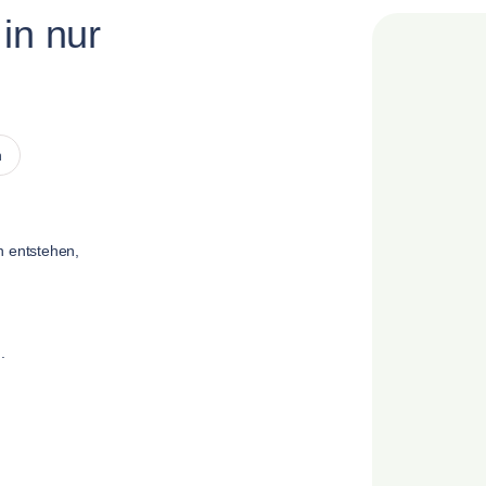
in nur
n
n entstehen,
.