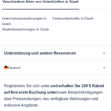
Verschiedene Arten von Unterkünften in Gizeh
Schlafzimmern. Diese Wohnungen in Second Al Sheikh
Zayed sind für längere Aufenthalte konzipiert und vermitteln
ein heimischeres Gefühl als die vorübergehende Atmosphäre
Unternehmenswohnungen in
Ferienunterkünfte in Gizeh
von Hotelunterkünften.
Gizeh
Studentenwohnungen in Gizeh
Unterstützung und andere Ressourcen
Warum Blueground
Deutsch
Für Unternehmen
Für Studenten
English
Gästebetreuung
Registrieren Sie sich unter
und erhalten Sie 100 $ Rabatt
auf Ihre erste Buchung unter
sowie Benachrichtigungen
Stadt-Guide
Português
über Preissenkungen, neu verfügbare Wohnungen und
日本語
exklusive Angebote.
Partner