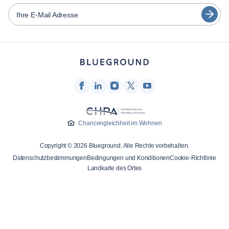
Español
Vermieter von Möbeln
Ihre E-Mail Adresse
Français
Vermieter
Türkçe
Franchise-Partner
Immobilienmakler
Deutsch
Beeinflusser & Affiliates
한국어
Unternehmen
Über uns
Chancengleichheit im Wohnen
Karriere
Copyright © 2026 Blueground. Alle Rechte vorbehalten.
Drücken
Datenschutzbestimmungen
Bedingungen und Konditionen
Cookie-Richtlinie
Blueprint Blog
Landkarte des Ortes
Kontakt
Forschung
Globales Work-Life-Balance