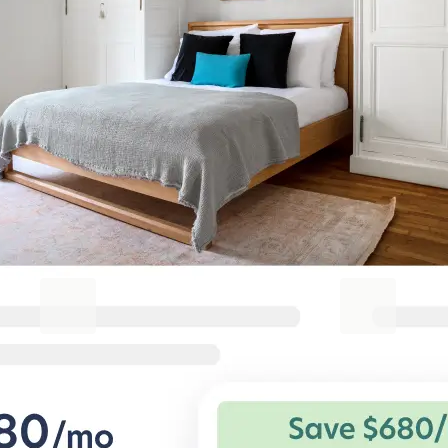
Machen Sie Ihren Aufenthalt in
Second Al Sheikh Zayed
unvergesslich
Blueground for Business
Studentgro
Arbeiten Sie hart, wohnen Sie
In Campusnäh
komfortabel
Große Ersparnis