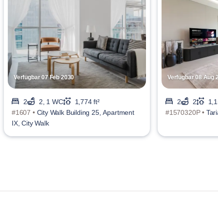
Verfügbar 07 Feb 2030
Verfügbar 08 Aug 
2
2, 1 WC
1,774 ft²
2
2
1,1
#1607 •
City Walk Building 25, Apartment
#1570320P •
Tar
IX, City Walk