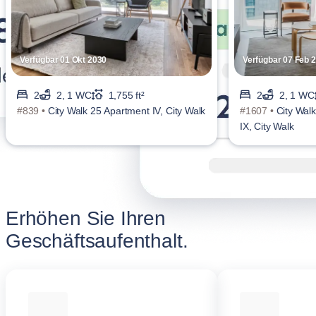
Verfügbar 01 Okt 2030
Verfügbar 07 Feb 
2
2, 1 WC
1,755 ft²
2
2, 1 WC
#839 •
City Walk 25 Apartment IV, City Walk
#1607 •
City Walk
IX, City Walk
Erhöhen Sie Ihren
Geschäftsaufenthalt.