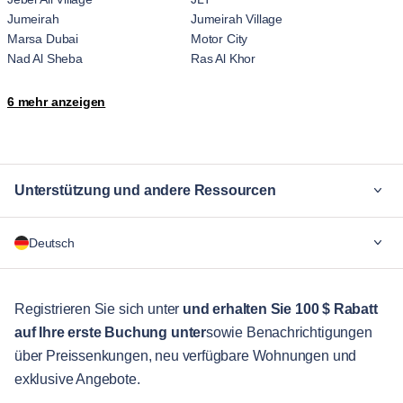
Jumeirah
Jumeirah Village
Marsa Dubai
Motor City
Nad Al Sheba
Ras Al Khor
The Palm Jumeirah
Trade Center
6 mehr anzeigen
Umm Suqeim
Wadi Al Safa 7
Za'abeel
Zaa'beel Second
Unterstützung und andere Ressourcen
Warum Blueground
Deutsch
Für Unternehmen
Für Studenten
English
Gästebetreuung
Registrieren Sie sich unter
und erhalten Sie 100 $ Rabatt
auf Ihre erste Buchung unter
sowie Benachrichtigungen
Stadt-Guide
Português
über Preissenkungen, neu verfügbare Wohnungen und
日本語
exklusive Angebote.
Partner