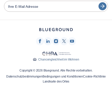
Español
Vermieter von Möbeln
Ihre E-Mail Adresse
Français
Vermieter
Türkçe
Franchise-Partner
Immobilienmakler
Deutsch
Beeinflusser & Affiliates
한국어
Unternehmen
Über uns
Chancengleichheit im Wohnen
Karriere
Copyright © 2026 Blueground. Alle Rechte vorbehalten.
Drücken
Datenschutzbestimmungen
Bedingungen und Konditionen
Cookie-Richtlinie
Blueprint Blog
Landkarte des Ortes
Kontakt
Forschung
Globales Work-Life-Balance