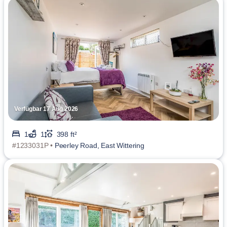
Verfügbar 17 Aug 2026
1
1
398 ft²
#1233031P •
Peerley Road, East Wittering