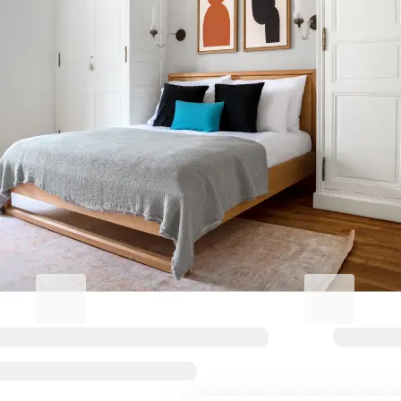
Erhöhen Sie Ihren
Geschäftsaufenthalt.
Blueground for Business
Studentgro
Arbeiten Sie hart, wohnen Sie
In Campusnäh