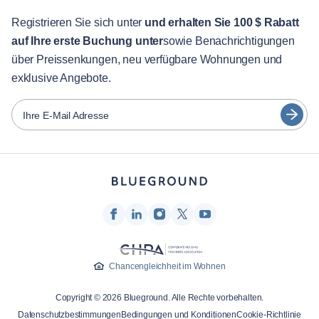
Für Studenten
English
Gästebetreuung
Registrieren Sie sich unter
und erhalten Sie 100 $ Rabatt
auf Ihre erste Buchung unter
sowie Benachrichtigungen
Stadt-Guide
Português
über Preissenkungen, neu verfügbare Wohnungen und
日本語
exklusive Angebote.
Partner
Español
Vermieter von Möbeln
Ihre E-Mail Adresse
Français
Vermieter
Türkçe
Franchise-Partner
Immobilienmakler
Deutsch
Beeinflusser & Affiliates
한국어
Unternehmen
Über uns
Chancengleichheit im Wohnen
Karriere
Copyright © 2026 Blueground. Alle Rechte vorbehalten.
Drücken
Datenschutzbestimmungen
Bedingungen und Konditionen
Cookie-Richtlinie