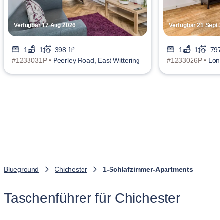
Verfügbar 17 Aug 2026
Verfügbar 21 Sept
1
1
398 ft²
1
1
797
#1233031P •
Peerley Road, East Wittering
#1233026P •
Lon
Blueground
Chichester
1-Schlafzimmer-Apartments
Taschenführer für Chichester