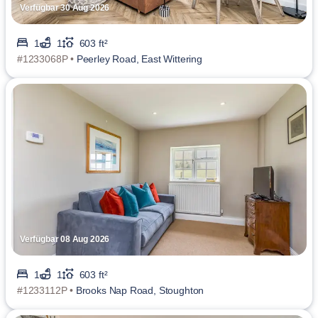
Verfügbar 30 Aug 2026
1
1
603 ft²
#1233068P •
Peerley Road, East Wittering
Verfügbar 08 Aug 2026
1
1
603 ft²
#1233112P •
Brooks Nap Road, Stoughton