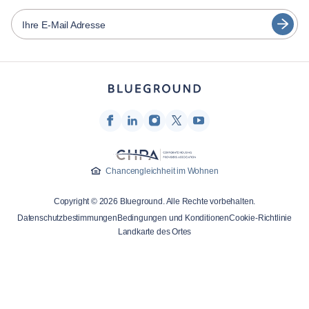
Español
Vermieter von Möbeln
Ihre E-Mail Adresse
Français
Vermieter
Türkçe
Franchise-Partner
Immobilienmakler
Deutsch
Beeinflusser & Affiliates
한국어
Unternehmen
Über uns
Chancengleichheit im Wohnen
Karriere
Copyright © 2026 Blueground. Alle Rechte vorbehalten.
Drücken
Datenschutzbestimmungen
Bedingungen und Konditionen
Cookie-Richtlinie
Blueprint Blog
Landkarte des Ortes
Kontakt
Forschung