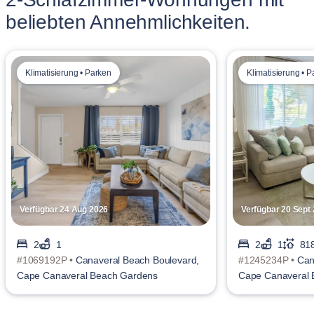
beliebten Annehmlichkeiten.
Klimatisierung • Parken
Klimatisierung • 
Verfügbar 24 Aug 2026
Verfügbar 20 Sept
2
1
2
1
818
#1069192P •
Canaveral Beach Boulevard,
#1245234P •
Can
Cape Canaveral Beach Gardens
Cape Canaveral 