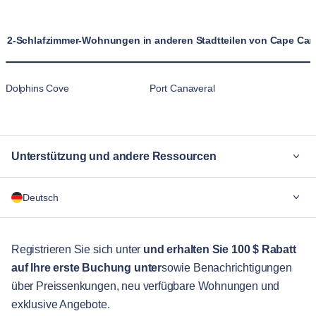
2-Schlafzimmer-Wohnungen in anderen Stadtteilen von Cape Can
Dolphins Cove
Port Canaveral
Unterstützung und andere Ressourcen
Warum Blueground
Deutsch
Für Unternehmen
Für Studenten
English
Gästebetreuung
Registrieren Sie sich unter
und erhalten Sie 100 $ Rabatt
auf Ihre erste Buchung unter
sowie Benachrichtigungen
Stadt-Guide
Português
über Preissenkungen, neu verfügbare Wohnungen und
日本語
exklusive Angebote.
Partner