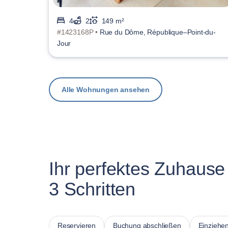
4
2
149 m²
#1423168P •
Rue du Dôme, République–Point-du-
Jour
Alle Wohnungen ansehen
Ihr perfektes Zuhause 
3 Schritten
Reservieren
Buchung abschließen
Einziehe