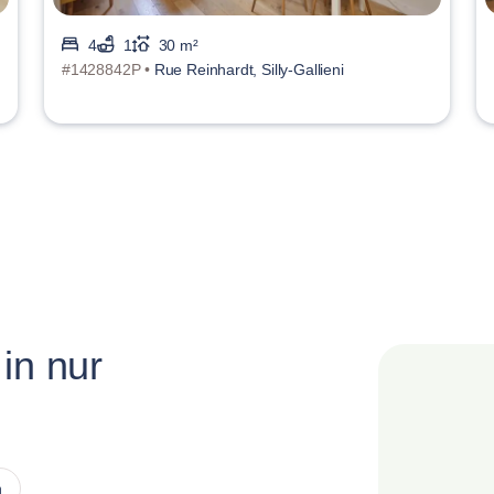
4
1
30 m²
#1428842P •
Rue Reinhardt, Silly-Gallieni
in nur
n