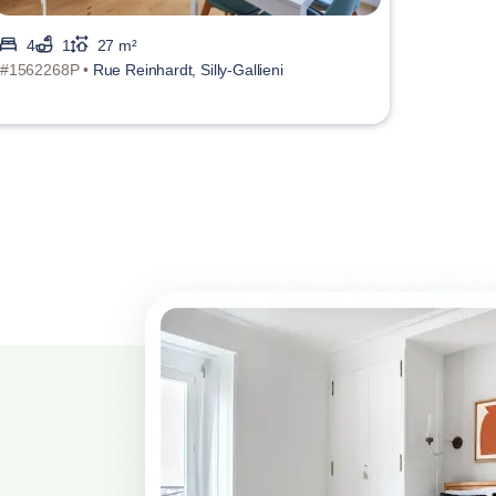
4
1
27 m²
#1562268P •
Rue Reinhardt, Silly-Gallieni