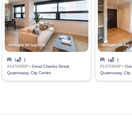
Verfügbar 09 Aug 2026
Verfügbar 08 Aug 
1
1
1
1
#1475995P •
Great Charles Street
#1475994P •
Gre
Queensway, City Centre
Queensway, City