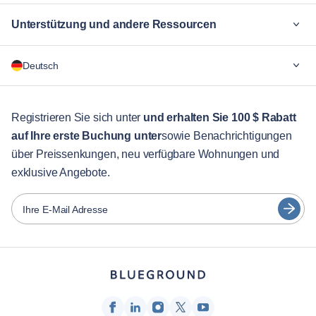
Unterstützung und andere Ressourcen
Warum Blueground
Deutsch
Für Unternehmen
Für Studenten
English
Gästebetreuung
Registrieren Sie sich unter
und erhalten Sie 100 $ Rabatt
auf Ihre erste Buchung unter
sowie Benachrichtigungen
Stadt-Guide
Português
über Preissenkungen, neu verfügbare Wohnungen und
日本語
exklusive Angebote.
Partner
Español
Vermieter von Möbeln
Ihre E-Mail Adresse
Français
Vermieter
Türkçe
Franchise-Partner
Immobilienmakler
Deutsch
Beeinflusser & Affiliates
한국어