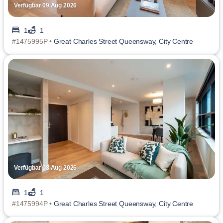
Verfügbar 09 Aug 2026
1
1
#1475995P •
Great Charles Street Queensway, City Centre
Verfügbar 08 Aug 2026
1
1
#1475994P •
Great Charles Street Queensway, City Centre