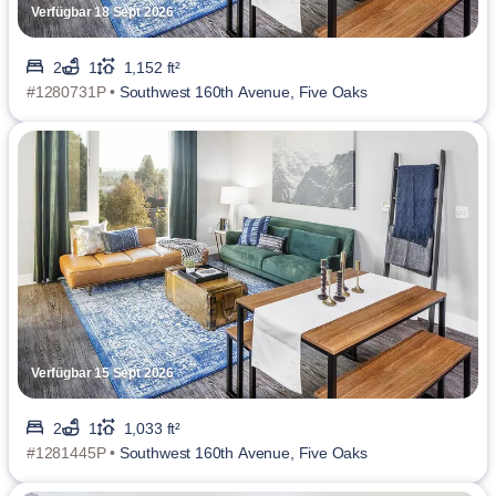
Verfügbar 18 Sept 2026
2
1
1,152 ft²
#1280731P •
Southwest 160th Avenue, Five Oaks
Verfügbar 15 Sept 2026
2
1
1,033 ft²
#1281445P •
Southwest 160th Avenue, Five Oaks