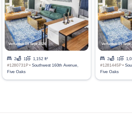
Verfügbar 18 Sept 2026
Verfügbar 15 Sept
2
1
1,152 ft²
2
1
1,0
#1280731P •
Southwest 160th Avenue,
#1281445P •
Sou
Five Oaks
Five Oaks