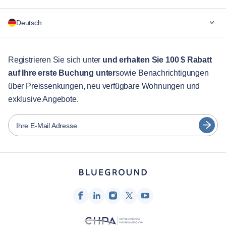
Warum Blueground
Deutsch
Für Unternehmen
Für Studenten
English
Gästebetreuung
Registrieren Sie sich unter
und erhalten Sie 100 $ Rabatt
auf Ihre erste Buchung unter
sowie Benachrichtigungen
Stadt-Guide
Português
über Preissenkungen, neu verfügbare Wohnungen und
日本語
exklusive Angebote.
Partner
Español
Vermieter von Möbeln
Ihre E-Mail Adresse
Français
Vermieter
Türkçe
Franchise-Partner
Immobilienmakler
Deutsch
Beeinflusser & Affiliates
한국어
Unternehmen