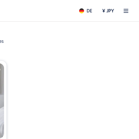
DE
¥ JPY
es