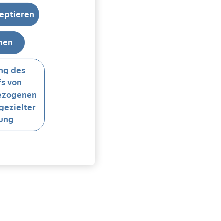
eptieren
hnen
ng des
s von
ezogenen
gezielter
ung