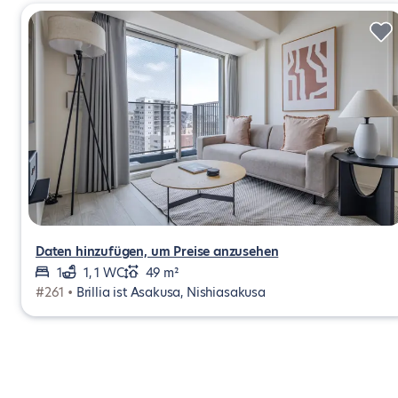
Daten hinzufügen, um Preise anzusehen
1
1, 1 WC
49 m²
#261 •
Brillia ist Asakusa, Nishiasakusa