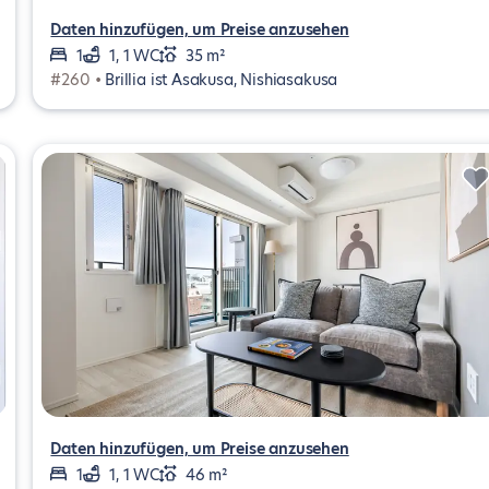
Daten hinzufügen, um Preise anzusehen
1
1, 1 WC
35 m²
#260 •
Brillia ist Asakusa, Nishiasakusa
Daten hinzufügen, um Preise anzusehen
1
1, 1 WC
46 m²