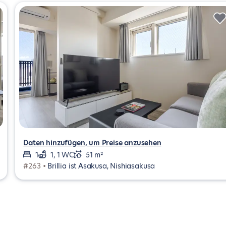
Daten hinzufügen, um Preise anzusehen
1
1, 1 WC
51 m²
#263 •
Brillia ist Asakusa, Nishiasakusa