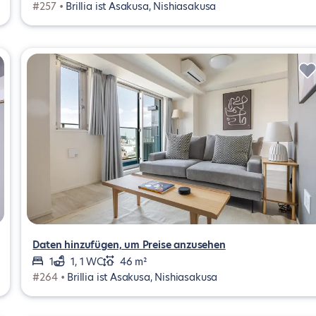
#257 •
Brillia ist Asakusa, Nishiasakusa
Daten hinzufügen, um Preise anzusehen
1
1, 1 WC
46 m²
#264 •
Brillia ist Asakusa, Nishiasakusa