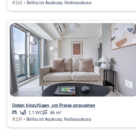
#262 •
Brillia ist Asakusa, Nishiasakusa
Daten hinzufügen, um Preise anzusehen
1
1, 1 WC
46 m²
#259 •
Brillia ist Asakusa, Nishiasakusa