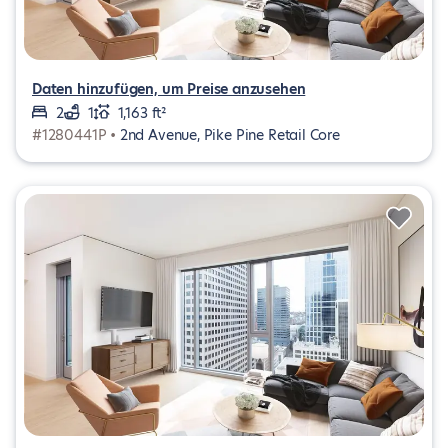
Daten hinzufügen, um Preise anzusehen
2
1
1,163 ft²
#1280441P •
2nd Avenue, Pike Pine Retail Core