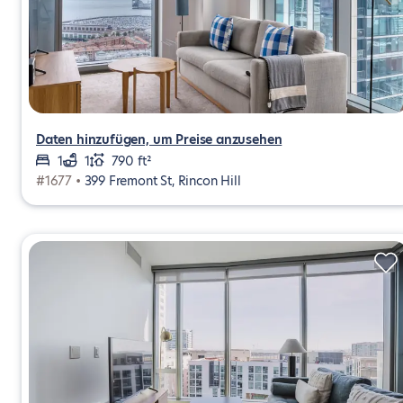
Daten hinzufügen, um Preise anzusehen
1
1
790 ft²
#1677 •
399 Fremont St, Rincon Hill