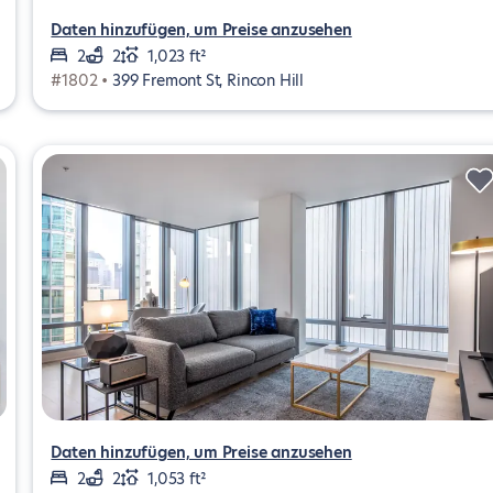
Daten hinzufügen, um Preise anzusehen
2
2
1,023 ft²
#1802 •
399 Fremont St, Rincon Hill
Daten hinzufügen, um Preise anzusehen
2
2
1,053 ft²