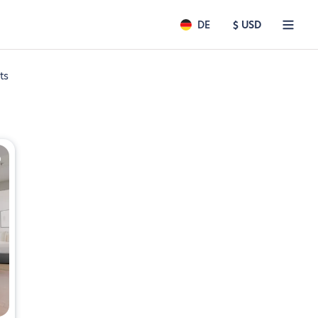
DE
$ USD
ts