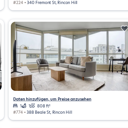
#224 •
340 Fremont St, Rincon Hill
Daten hinzufügen, um Preise anzusehen
1
1
808 ft²
#774 •
388 Beale St, Rincon Hill