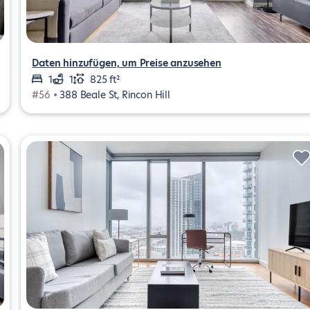
Daten hinzufügen, um Preise anzusehen
1
1
825 ft²
#56 •
388 Beale St, Rincon Hill