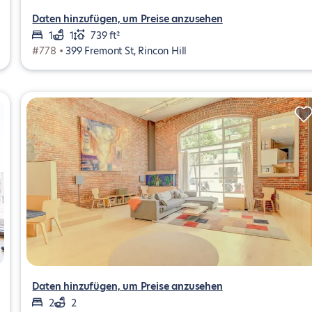
Daten hinzufügen, um Preise anzusehen
1
1
739 ft²
#778 •
399 Fremont St, Rincon Hill
Daten hinzufügen, um Preise anzusehen
2
2