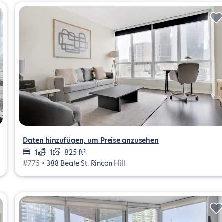
Daten hinzufügen, um Preise anzusehen
1
1
825 ft²
#775 •
388 Beale St, Rincon Hill