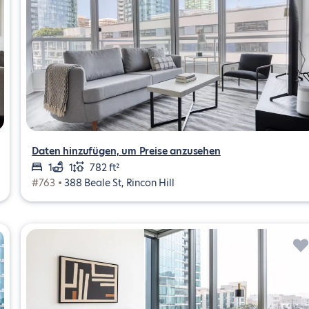
Daten hinzufügen, um Preise anzusehen
1
1
782 ft²
#763 •
388 Beale St, Rincon Hill