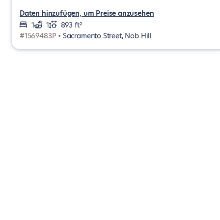
Daten hinzufügen, um Preise anzusehen
1
1
893 ft²
#1569483P •
Sacramento Street, Nob Hill