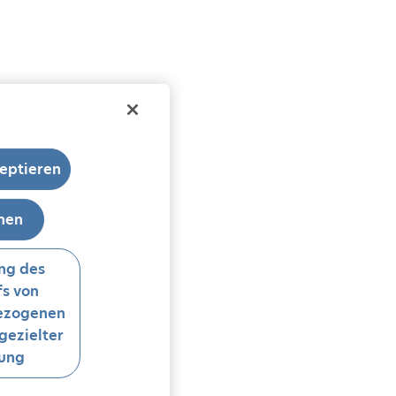
eptieren
hnen
ng des
s von
ezogenen
gezielter
ung