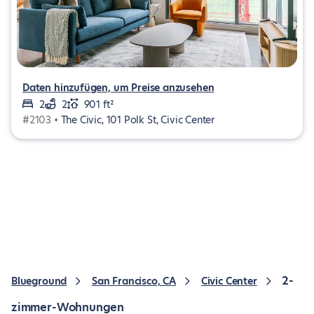
Daten hinzufügen, um Preise anzusehen
2
2
901 ft²
#2103 •
The Civic, 101 Polk St, Civic Center
2-
Blueground
San Francisco, CA
Civic Center
zimmer-Wohnungen