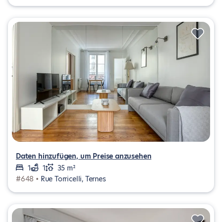
Daten hinzufügen, um Preise anzusehen
1
1
35 m²
#648 •
Rue Torricelli, Ternes