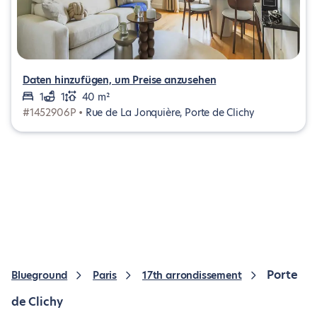
Daten hinzufügen, um Preise anzusehen
1
1
40 m²
#1452906P •
Rue de La Jonquière, Porte de Clichy
Porte
Blueground
Paris
17th arrondissement
de Clichy