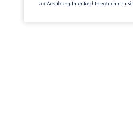
zur Ausübung Ihrer Rechte entnehmen Sie 
Blueground
Paris
19th arrondissement
Taschenführer für Jaur