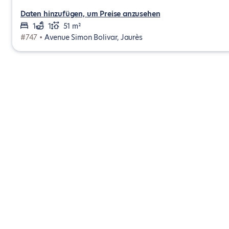
Daten hinzufügen, um Preise anzusehen
1
1
51 m²
#747 •
Avenue Simon Bolivar, Jaurès