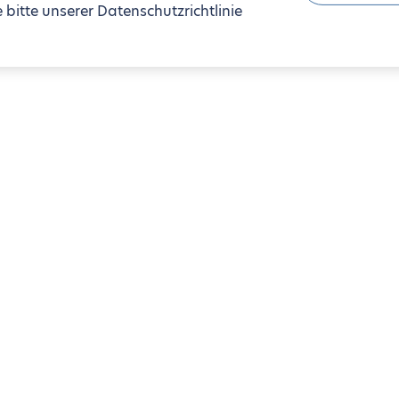
bitte unserer Datenschutzrichtlinie
1-zimmer-Wohnungen
Jaurès
ès