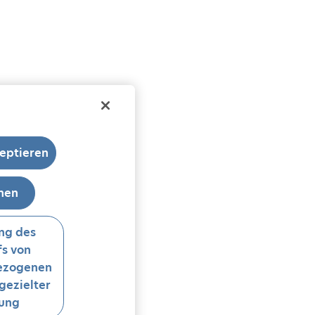
eptieren
hnen
ng des
s von
ezogenen
gezielter
ung