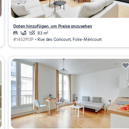
Daten hinzufügen, um Preise anzusehen
1
1
83 m²
#1452913P •
Rue des Goncourt, Folie-Méricourt