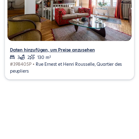
Daten hinzufügen, um Preise anzusehen
3
2
130 m²
#398405P •
Rue Ernest et Henri Rousselle, Quartier des
peupliers