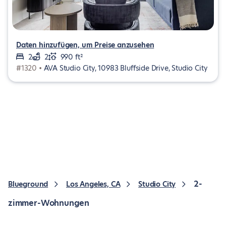
Daten hinzufügen, um Preise anzusehen
2
2
990 ft²
#1320 •
AVA Studio City, 10983 Bluffside Drive, Studio City
2-
Blueground
Los Angeles, CA
Studio City
zimmer-Wohnungen