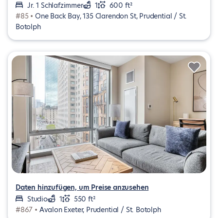
Jr. 1 Schlafzimmer
1
600 ft²
#85 •
One Back Bay, 135 Clarendon St, Prudential / St.
Botolph
Daten hinzufügen, um Preise anzusehen
Studio
1
550 ft²
#867 •
Avalon Exeter, Prudential / St. Botolph