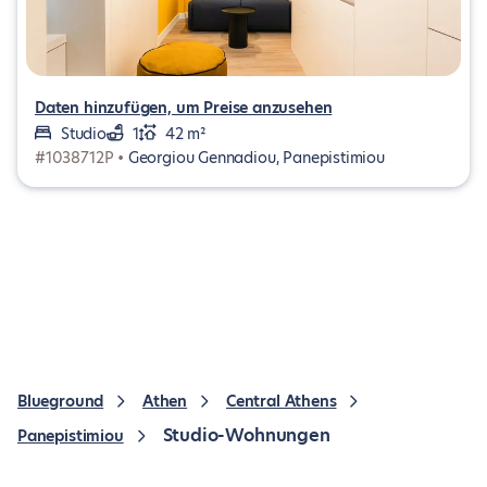
Daten hinzufügen, um Preise anzusehen
Studio
1
42 m²
#1038712P •
Georgiou Gennadiou, Panepistimiou
Blueground
Athen
Central Athens
Studio-Wohnungen
Panepistimiou