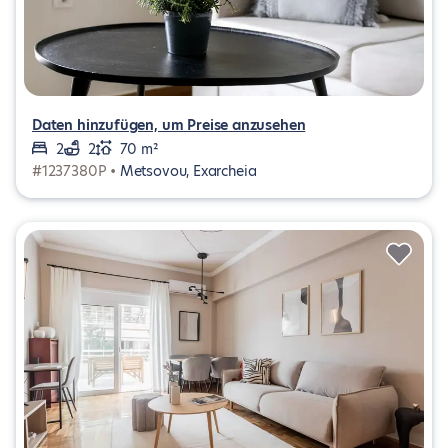
Daten hinzufügen, um Preise anzusehen
2
2
70 m²
#1237380P •
Metsovou, Exarcheia