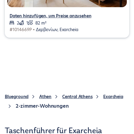
Daten hinzufügen, um Preise anzusehen
2
1
82 m²
#1014669P •
Δερβενίων, Exarcheia
Blueground
Athen
Central Athens
Exarcheia
2-zimmer-Wohnungen
Taschenführer für Exarcheia