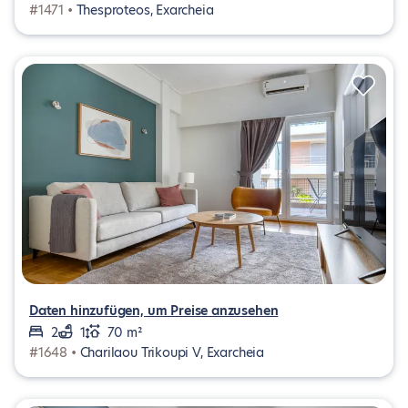
#1471 •
Thesproteos, Exarcheia
Daten hinzufügen, um Preise anzusehen
2
1
70 m²
#1648 •
Charilaou Trikoupi V, Exarcheia