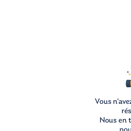
Vous n'ave
ré
Nous en 
pou