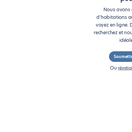
Nous avons a
d'habitations a
voyez en ligne. 
recherchez et no
idéal
Soumett
Ou
réinitia